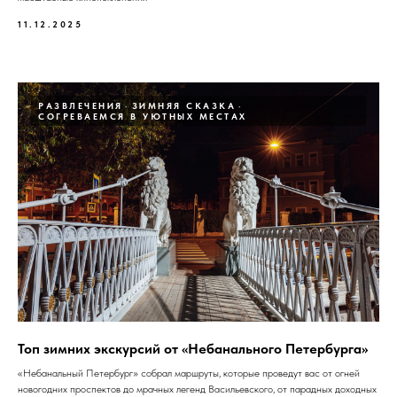
11.12.2025
РАЗВЛЕЧЕНИЯ
ЗИМНЯЯ СКАЗКА
СОГРЕВАЕМСЯ В УЮТНЫХ МЕСТАХ
Топ зимних экскурсий от «Небанального Петербурга»
«Небанальный Петербург» собрал маршруты, которые проведут вас от огней
новогодних проспектов до мрачных легенд Васильевского, от парадных доходных