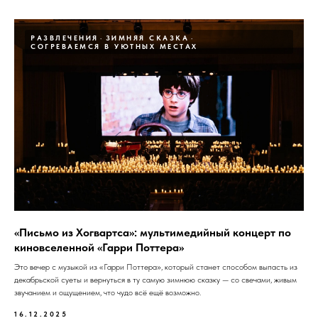
РАЗВЛЕЧЕНИЯ
ЗИМНЯЯ СКАЗКА
СОГРЕВАЕМСЯ В УЮТНЫХ МЕСТАХ
«Письмо из Хогвартса»: мультимедийный концерт по
киновселенной «Гарри Поттера»
Это вечер с музыкой из «Гарри Поттера», который станет способом выпасть из
декабрьской суеты и вернуться в ту самую зимнюю сказку — со свечами, живым
звучанием и ощущением, что чудо всё ещё возможно.
16.12.2025