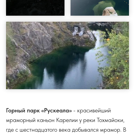
Горный парк «Рускеала»
- красивейший
мраморный каньон Карелии у реки Тохмайоки,
где с шестнадцатого века добывался мрамор. В