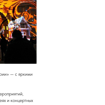
рии» — с яркими
мероприятий,
еях и концертных