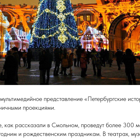
 мультимедийное представление «Петербургские исто
ничными проекциями.
е, как рассказали в Смольном, проведут более 300 
одним и рождественским праздникам. В театрах, муз