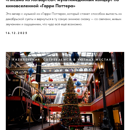
киновселенной «Гарри Поттера»
Это вечер с музыкой из «Гарри Поттера», который станет способом выпасть из
декабрьской суеты и вернуться в ту самую зимнюю сказку — со свечами, живым
звучанием и ощущением, что чудо всё ещё возможно.
16.12.2025
РАЗВЛЕЧЕНИЯ
СОГРЕВАЕМСЯ В УЮТНЫХ МЕСТАХ